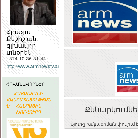
Հրաչյա
Քեշիշյան,
գլխավոր
տնօրեն
+374-10-36-81-44
ՀԱՅԱՍՏԱՆԻ
http://www.armnewstv.am/
ՀԱՆՐԱՊԵՏՈՒԹՅԱ
ՀԱՆՐԱՅԻՆ
ԽՈՐՀՈՒՐԴ
ՀՈՎԱՆԱՎՈՐՆԵՐ
ՀԱՅԱՍՏԱՆԻ
«ԱՐՄԻՆԿՈ»
Հայաստա
ՀԱՆՐԱՊԵՏՈՒԹՅԱՆ
ՀԱՅԿԱԿԱՆ
Ակադեմիա
կան
ՀԱՆՐԱՅԻՆ
ՏԵՂԵԿԱՏՎԱԿԱՆ
գիտահետազ
Քննարկումնե
ԽՈՐՀՈՒՐԴ
ԸՆԿԵՐՈՒԹՅՈՒՆ
կոմպյուտեր
ցանց
Նյութը խմբագրման փուլում 