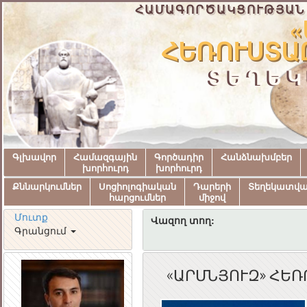
ՀԱՄԱԳՈՐԾԱԿՑՈՒԹՅԱՆ
«
ՀԵՌՈՒՍՏԱԸ
ՏԵՂԵԿ
Գլխավոր
Համազգային
Գործադիր
Հանձնախմբեր
խորհուրդ
խորհուրդ
Քննարկումներ
Սոցիոլոգիական
Դարերի
Տեղեկատվ
հարցումներ
միջով
Մուտք
Վազող տող:
Գրանցում
«ԱՐՄՆՅՈՒԶ» ՀԵՌ