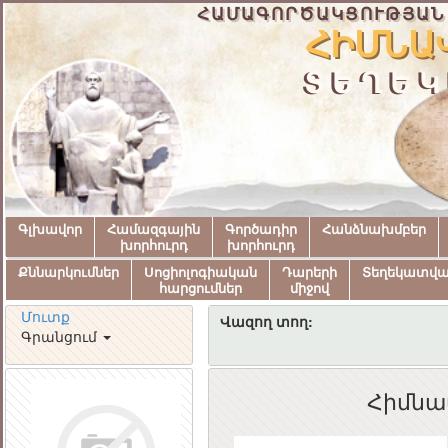
ՀԱՄԱԳՈՐԾԱԿՑՈՒԹՅԱՆ
ՀԻՄՆԱ
ՏԵՂԵԿ
Գլխավոր
Համազգային
Գործադիր
Հանձնախմբեր
խորհուրդ
խորհուրդ
Քննարկումներ
Սոցիոլոգիական
Դարերի
Տեղեկատվ
հարցումներ
միջով
Մուտք
Վազող տող:
Գրանցում
Հիմնա