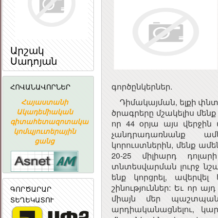
Արշակ
Սադոյան
գործընկերներ.
ՀՈՎԱՆԱՎՈՐՆԵՐ
Դիմակայման, ելքի փնտր
ՀԱՅԱՍՏԱՆԻ
«ԱՐՄԻՆԿՈ»
Հայաստա
ՀԱՆՐԱՊԵՏՈՒԹՅԱՆ
ՀԱՅԿԱԿԱՆ
Ակադեմիա
ծրագրերը մշակելիս մենք
կան
ՀԱՆՐԱՅԻՆ
ՏԵՂԵԿԱՏՎԱԿԱՆ
գիտահետազ
որ 44 օրյա այս վերջի
ԽՈՐՀՈՒՐԴ
ԸՆԿԵՐՈՒԹՅՈՒՆ
կոմպյուտեր
չանդրադառնանք ամ
ցանց
կորուստներին, մենք ամ
20-25 միլիարդ դոլար
տնտեսվարման լուրջ նշ
ենք կորցրել, ավերվել 
շինություններ: Եւ որ ա
ԳՈՐԾԱՐԱՐ
միայն մեր պաշտպա
ՏԵՂԵԿԱՏՈՒ
արդիականացնելու, կա