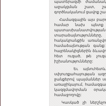
պատերազմի ժամանակ 
աջակցման շատ, շա
գործնականում ցավոք շատ
Համազգային այս բարդ 
համար նախ պետք է
պատասխանատվության մե
տարաձայնությունն
հակակրանքին առանչվո
համաձայնության գանք: Ե
հայրենակիցներին ձևավոր
հետ ուզած, թե չու
իշխանությունները:
Եւ այնուհետև գոր
սփյուռքահայության ազ
ջանքերով պայմաններ ս
առաջիկայում, համազգայ
կազզմավորման օրակ
համաջողովը:
Կասկած չի ներշնչու