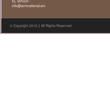
Էլ. փոստ :
info@armnational.am
© Copyright 2016 || All Rights Reserved