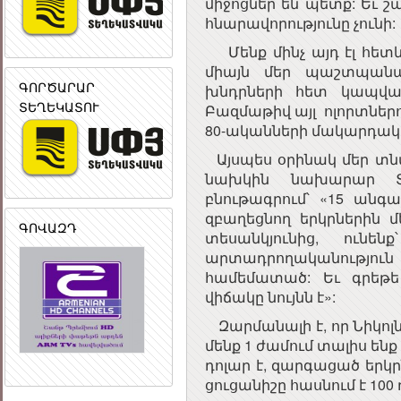
միջոցներ են պետք: Եւ շ
հնարավորությունը չունի:
Մենք մինչ այդ էլ հետևի
միայն մեր պաշտպանա
ԳՈՐԾԱՐԱՐ
խնդրների հետ կապվա
ՏԵՂԵԿԱՏՈՒ
Բազմաթիվ այլ ոլորտներու
80-ականների մակարդակո
Այսպես օրինակ մեր տն
նախկին նախարար Տ
բնութագրում՝ «15 անգ
զբաղեցնող երկրներին 
ԳՈՎԱԶԴ
տեսանկյունից, ուն
արտադրողականությու
համեմատած: Եւ գրեթե 
վիճակը նույնն է»:
Զարմանալի է, որ Նիկոլն է
մենք 1 ժամում տալիս ենք
դոլար է, զարգացած երկր
ցուցանիշը հասնում է 100 