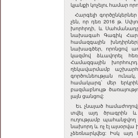
կյանքի կոչելու համար որ
Հարգելի գործընկերներ
չեն, որ դեռ 2016 թ. Սփ
խորհրդի, և Սահմանա
նախագահ Գագիկ Հարութ
համազգային խնդիրնե
նախագծեր, որոնցով առ
կազմով ձևավորել հե
Համազգային խորհուր
ղեկավարմամբ աշխարհ
գործունեության ունակ
համակարգ՝ մեր երկրի
բազմաբնույթ ծառայությ
լայն ցանցով:
Եւ չնայած համաժողովը
տվել այդ ծրագրին և
ուղությամբ պահանջվող 
նախորդ և ոչ էլ այսօրվա 
չձեռնարկվեց: Իսկ այդ