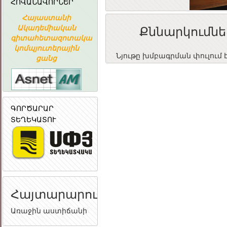
ՀՈՎԱՆԱՎՈՐՆԵՐ
Հայաստանի
«ԱՐՄԻՆԿՈ»
ՀԱՅԱՍՏԱ
Քննարկումնե
Ն
Ակադեմիական
ՀԱՅԿԱԿԱՆ
ՀԱՆՐԱՊԵՏՈՒ
գիտահետազոտական
ՏԵՂԵԿԱՏՎԱԿԱՆ
ՀԱՆՐԱՅԻ
կոմպյուտերային
ԸՆԿԵՐՈՒԹՅՈՒՆ
ԽՈՐՀՈՒՐ
Նյութը խմբագրման փուլում 
ցանց
ԳՈՐԾԱՐԱՐ
ՏԵՂԵԿԱՏՈՒ
Հայտարարություն
Առաջին աստիճանի