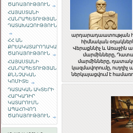
ԾԱՌԱՅՈՒԹՅՈՒՆ
ՀԱՆՐԱՅԻՆ
ԽՈՐՀՈՒՐԴ
ՀԱՅԱՍՏԱՆԻ
ՀԱՆՐԱՊԵՏՈՒԹՅԱՆ
ԴԱՏԱԽԱԶՈՒԹՅՈՒՆ
արդարադաատության 
ՀՀ ԱՆ
հիմնական օղակներ
ՔՐԵԱԿԱՏԱՐՈՂԱԿԱՆ
Վերաքննիչ և Առաջին
ԾԱՌԱՅՈՒԹՅՈՒՆ
մարմինները, Դատ
մարմինները, դատա
ՀԱՅԱՍՏԱՆԻ
կազմավորումը, ուղղիչ
ՀԱՆՐԱՊԵՏՈՒԹՅԱՆ
ներկայացվում է համառ
ՔՆՆՉԱԿԱՆ
ԿՈՄԻՏԵ
ԴԱՏԱԿԱՆ ԱԿՏԵՐԻ
ՀԱՐԿԱԴԻՐ
ԿԱՏԱՐՈՒՄՆ
ԱՊԱՀՈՎՈՂ
ԾԱՌԱՅՈՒԹՅՈՒՆ