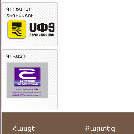
ԳՈՐԾԱՐԱՐ
ՏԵՂԵԿԱՏՈՒ
ԳՈՎԱԶԴ
Հասցե
Քարտեզ