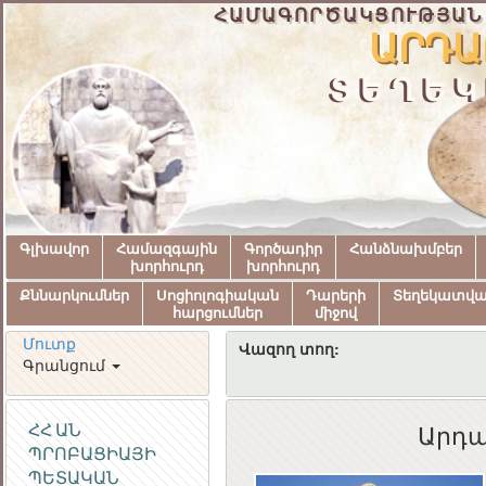
ՀԱՄԱԳՈՐԾԱԿՑՈՒԹՅԱՆ
ԱՐԴԱ
ՏԵՂԵԿ
Գլխավոր
Համազգային
Գործադիր
Հանձնախմբեր
խորհուրդ
խորհուրդ
Քննարկումներ
Սոցիոլոգիական
Դարերի
Տեղեկատվ
հարցումներ
միջով
Մուտք
Վազող տող:
Գրանցում
ՀՀ ԱՆ
Արդա
ՊՐՈԲԱՑԻԱՅԻ
ՀԱՅԱՍՏԱՆԻ
ՊԵՏԱԿԱՆ
ՀԱՆՐԱՊԵՏՈՒԹՅԱ